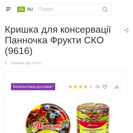
UA
RU
Кришка для консервації
Панночка Фрукти СКО
(9616)
Кришки під ключ
Безкоштовна доставка*
73