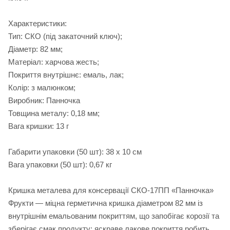
Характеристики:
Тип: СКО (під закаточний ключ);
Діаметр: 82 мм;
Матеріал: харчова жесть;
Покриття внутрішнє: емаль, лак;
Колір: з малюнком;
Виробник: Панночка
Товщина металу: 0,18 мм;
Вага кришки: 13 г
Габарити упаковки (50 шт): 38 х 10 см
Вага упаковки (50 шт): 0,67 кг
Кришка металева для консервації СКО-17ПП «Панночка»
Фрукти — міцна герметична кришка діаметром 82 мм із
внутрішнім емальованим покриттям, що запобігає корозії та
зберігає смак продукту; яскраве лакове покриття робить