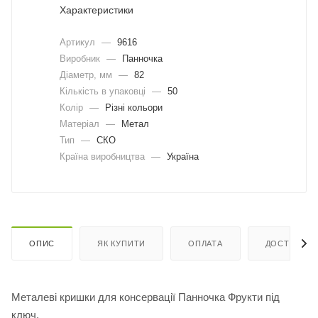
Характеристики
Артикул
—
9616
Виробник
—
Панночка
Діаметр, мм
—
82
Кількість в упаковці
—
50
Колір
—
Різні кольори
Матеріал
—
Метал
Тип
—
СКО
Країна виробництва
—
Україна
ОПИС
ЯК КУПИТИ
ОПЛАТА
ДОСТАВКА
Металеві кришки для консервації Панночка Фрукти під
ключ.