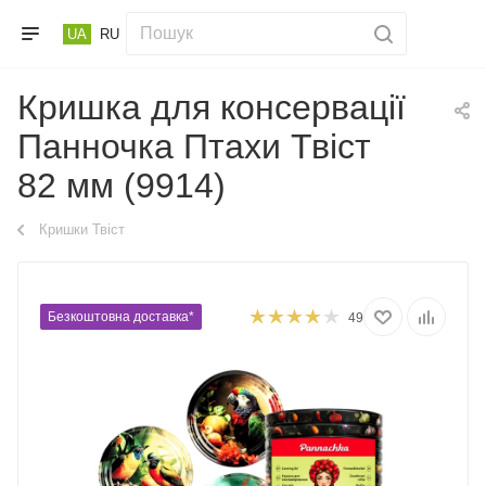
UA
RU
Кришка для консервації
Панночка Птахи Твіст
82 мм (9914)
Кришки Твіст
Безкоштовна доставка*
49