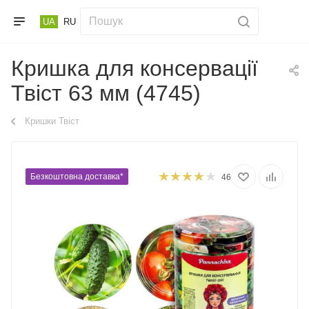
UA
RU
Кришка для консервації
Твіст 63 мм (4745)
Кришки Твіст
Безкоштовна доставка*
46