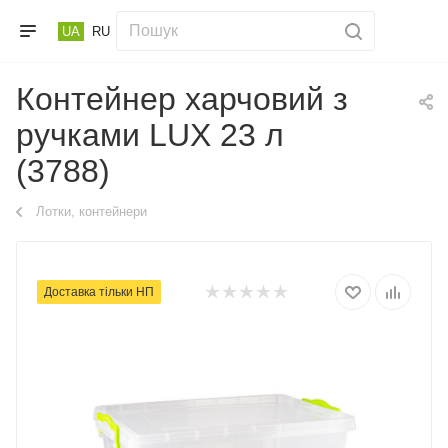
UA
RU
Контейнер харчовий з
ручками LUX 23 л
(3788)
Лотки, контейнери
Доставка тільки НП