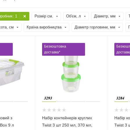
иробник
: 1
Розмір см.
Об'єм, л
Діаметр, мм
сота, см
Країна виробництва
Діаметр горловини, мм
Безкоштовна
Безкош
доставка*
доставк
овий з
Набір контейнерів круглих
Набір к
Box 9 л
Twist 3 шт 250 мл, 370 мл,
Twist 3 