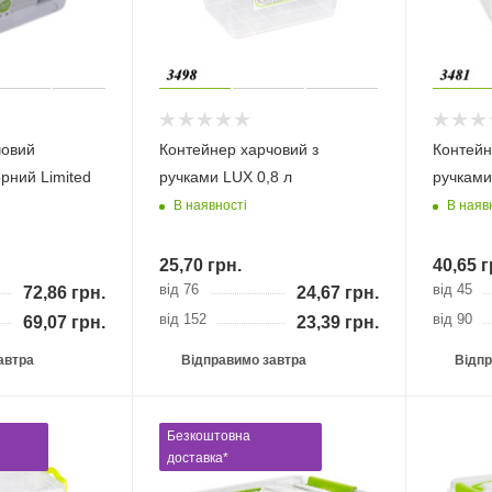
човий
Контейнер харчовий з
Контейн
рний Limited
ручками LUX 0,8 л
ручками
В наявності
В наяв
25,70
грн.
40,65
г
від 76
від 45
72,86
грн.
24,67
грн.
від 152
від 90
69,07
грн.
23,39
грн.
автра
Відправимо завтра
Відпр
Безкоштовна
доставка*