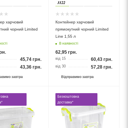
ер харчовий
Контейнер харчовий
тний чорний Limited
прямокутний чорний Limited
Linе 1,55 л
ності
В наявності
рн.
62,95
грн.
від 15
45,74
грн.
60,43
грн.
від 30
43,36
грн.
57,28
грн.
авимо завтра
Відправимо завтра
товна
Безкоштовна
а*
доставка*