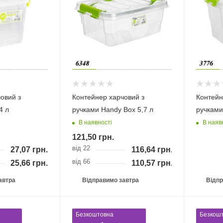
овий з
Контейнер харчовий з
Контейн
4 л
ручками Handy Box 5,7 л
ручками
В наявності
В наяв
121,50
грн.
від 22
27,07
грн.
116,64
грн.
від 66
25,66
грн.
110,57
грн.
автра
Відправимо завтра
Відпр
Безкоштовна
Безкош