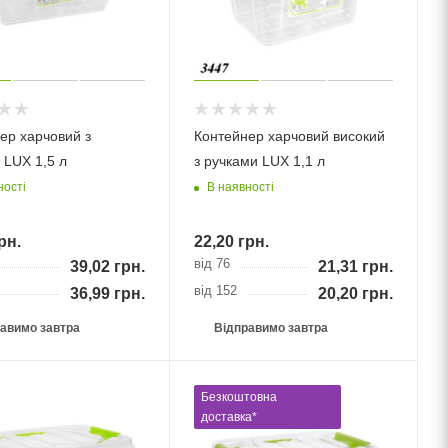
ер харчовий з
Контейнер харчовий високий
 LUX 1,5 л
з ручками LUX 1,1 л
ності
В наявності
рн.
22,20
грн.
від 76
39,02
грн.
21,31
грн.
від 152
36,99
грн.
20,20
грн.
авимо завтра
Відправимо завтра
Безкоштовна
доставка*