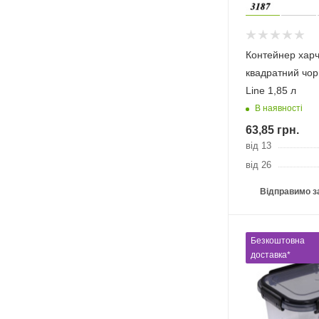
Контейнер хар
квадратний чор
Linе 1,85 л
В наявності
63,85
грн.
від 13
від 26
Відправимо з
Безкоштовна
доставка*