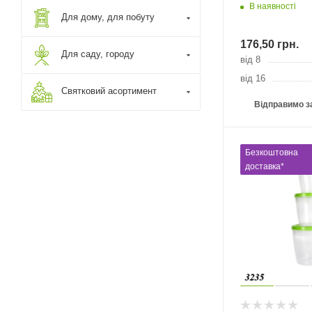
В наявності
Для дому, для побуту
176,50
грн.
Для саду, городу
від 8
від 16
Святковий асортимент
Відправимо з
Безкоштовна
доставка*