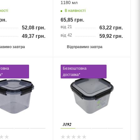
1180 мл
ності
В наявності
рн.
65,85
грн.
від 21
52,08
грн.
63,22
грн.
від 42
49,37
грн.
59,92
грн.
авимо завтра
Відправимо завтра
товна
Безкоштовна
а*
доставка*