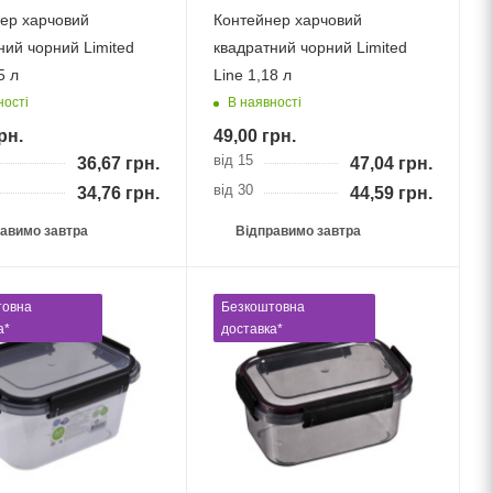
ер харчовий
Контейнер харчовий
ний чорний Limited
квадратний чорний Limited
5 л
Linе 1,18 л
ності
В наявності
рн.
49,00
грн.
від 15
36,67
грн.
47,04
грн.
від 30
34,76
грн.
44,59
грн.
авимо завтра
Відправимо завтра
товна
Безкоштовна
а*
доставка*