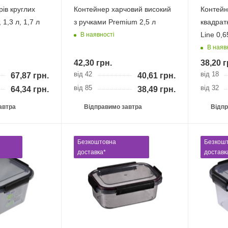
рів круглих
Контейнер харчовий високий
Контейн
 1,3 л, 1,7 л
з ручками Premium 2,5 л
квадрат
Linе 0,6
В наявності
В наяв
42,30
грн.
38,20
г
від 42
від 18
67,87
грн.
40,61
грн.
від 85
від 32
64,34
грн.
38,49
грн.
автра
Відправимо завтра
Відпр
Безкоштовна
Безкош
доставка*
доставк