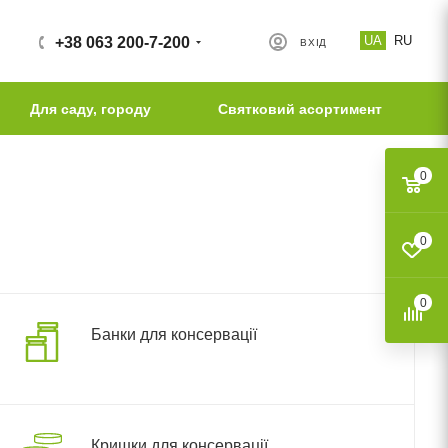
UA
RU
+38 063 200-7-200
ВХІД
Для саду, городу
Святковий асортимент
0
0
0
Банки для консервації
Кришки для консервації