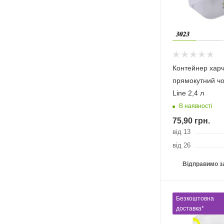
Контейнер хар
прямокутний чо
Linе 2,4 л
В наявності
75,90
грн.
від 13
від 26
Відправимо з
Безкоштовна
доставка*