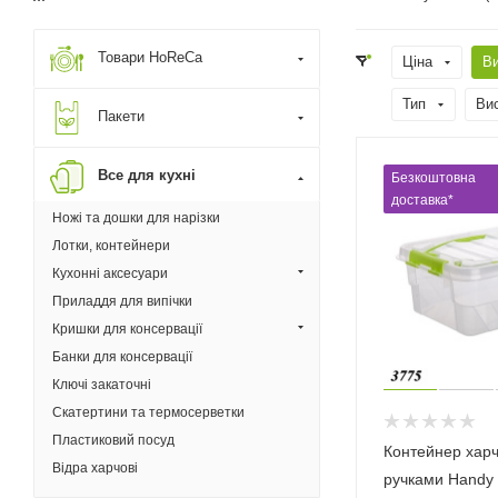
Товари HoReCa
Ціна
В
Тип
Ви
Пакети
Все для кухні
Безкоштовна
доставка*
Ножі та дошки для нарізки
Лотки, контейнери
Кухонні аксесуари
Приладдя для випічки
Кришки для консервації
Банки для консервації
Ключі закаточні
Скатертини та термосерветки
Пластиковий посуд
Контейнер харч
Відра харчові
ручками Handy 