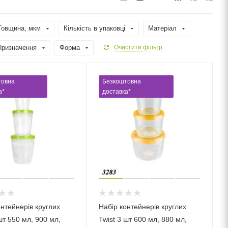
Товщина, мкм
Кількість в упаковці
Матеріал
Призначення
Форма
Очистити фільтр
товна
Безкоштовна
а*
доставка*
онтейнерів круглих
Набір контейнерів круглих
шт 550 мл, 900 мл,
Twist 3 шт 600 мл, 880 мл,