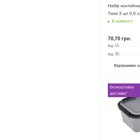
Набір контейне
Twist 3 шт 0,9 л,
В наявності
70,70
грн.
від 15
від 30
Відправимо з
Безкоштовна
доставка*