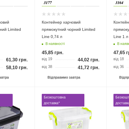
човий
Контейнер харчовий
Контейн
ний Limited
прямокутний чорний Limited
прямоку
Linе 0,74 л
Linе 1 л
В наявності
В наяв
45,85
грн.
47,65
г
від 19
від 18
61,30
грн.
44,02
грн.
від 38
від 36
58,10
грн.
41,72
грн.
автра
Відправимо завтра
Відпр
Безкоштовна
Безкош
доставка*
доставк