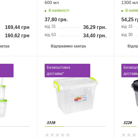
600 мл
1300 мл
В наявності
В наяв
37,80
грн.
54,25
г
від 31
від 15
169,44
грн.
36,29
грн.
від 63
від 30
160,62
грн.
34,40
грн.
автра
Відправимо завтра
Відпр
Безкоштовна
Безкош
доставка*
доставк