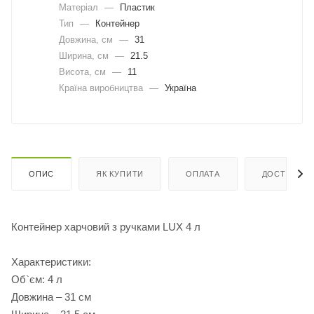
Матеріал
—
Пластик
Тип
—
Контейнер
Довжина, cм
—
31
Ширина, cм
—
21.5
Висота, см
—
11
Країна виробництва
—
Україна
ОПИС
ЯК КУПИТИ
ОПЛАТА
ДОСТАВКА
Контейнер харчовий з ручками LUX 4 л
Характеристики:
Об`єм: 4 л
Довжина – 31 см