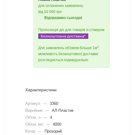
для оплачених замовлень
від 10 000 грн
Відправимо сьогодні
Пропозиція діє для товарів зі стікером
3
Для замовлень об'ємом більше 1м
можливість безкоштовної доставки
розглядається індивідуально
Характеристики
Артикул
—
3360
Виробник
—
АЛ-Пластик
Об'єм, л
—
4
Об'єм, мл
—
4000
Колір
—
Прозорий