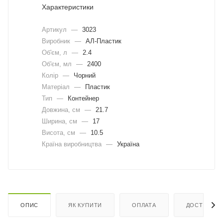
Характеристики
Артикул
—
3023
Виробник
—
АЛ-Пластик
Об'єм, л
—
2.4
Об'єм, мл
—
2400
Колір
—
Чорний
Матеріал
—
Пластик
Тип
—
Контейнер
Довжина, cм
—
21.7
Ширина, cм
—
17
Висота, см
—
10.5
Країна виробництва
—
Україна
ОПИС
ЯК КУПИТИ
ОПЛАТА
ДОСТАВКА