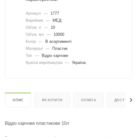
Артикул
—
1777
Виробник
—
МЕД
Об'єм, л
—
10
Об'єм, мл
—
10000
Колір
—
В асортименті
Матеріал
—
Пластик
Тип
—
Відро харчове
Країна виробництва
—
Україна
ОПИС
ЯК КУПИТИ
ОПЛАТА
ДОСТАВКА
Відро харчове пластикове 10л