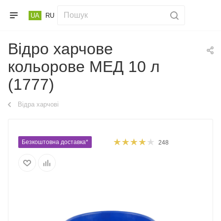
UA
RU
Відро харчове
кольорове МЕД 10 л
(1777)
Відра харчові
Безкоштовна доставка*
248