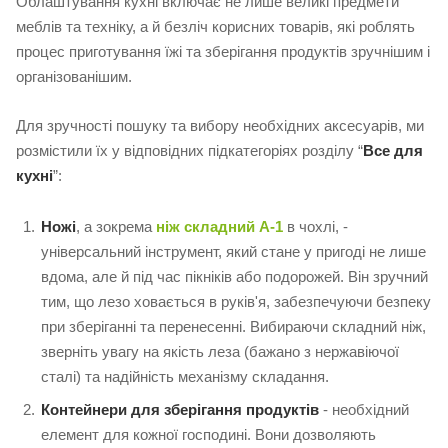
Облаштування кухні включає не лише великі предмети
меблів та техніку, а й безліч корисних товарів, які роблять
процес приготування їжі та зберігання продуктів зручнішим і
організованішим.
Для зручності пошуку та вибору необхідних аксесуарів, ми
розмістили їх у відповідних підкатегоріях розділу “
Все для
кухні
”:
Ножі
, а зокрема
ніж складний A-1
в чохлі, -
універсальний інструмент, який стане у пригоді не лише
вдома, але й під час пікніків або подорожей. Він зручний
тим, що лезо ховається в руків'я, забезпечуючи безпеку
при зберіганні та перенесенні. Вибираючи складний ніж,
зверніть увагу на якість леза (бажано з нержавіючої
сталі) та надійність механізму складання.
Контейнери для зберігання продуктів
- необхідний
елемент для кожної господині. Вони дозволяють