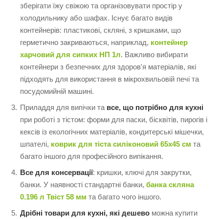
зберігати їжу свіжою та організовувати простір у
холодильнику або шафах. Існує багато видів
контейнерів: пластикові, скляні, з кришками, що
герметично закриваються, наприклад,
контейнер
харчовий для сипких НП 1л
. Важливо вибирати
контейнери з безпечних для здоров'я матеріалів, які
підходять для використання в мікрохвильовій печі та
посудомийній машині.
Приладдя для випічки та
все, що потрібно для кухні
при роботі з тістом: форми для паски, бісквітів, пирогів і
кексів із екологічних матеріалів, кондитерські мішечки,
шпателі,
коврик для тіста силіконовий 65х45 см
та
багато іншого для професійного випікання.
Все для консервації
: кришки, ключі для закрутки,
банки. У наявності стандартні банки,
банка скляна
0.196 л Твіст 58 мм
та багато чого іншого.
Дрібні товари для кухні, які дешево
можна купити