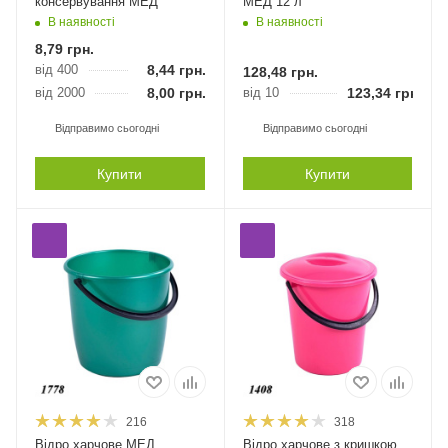
консервування МЕД
МЕД 12 л
В наявності
В наявності
8,79
грн.
від 400
8,44
грн.
128,48
грн.
від 2000
8,00
грн.
від 10
123,34
грн.
Відправимо сьогодні
Відправимо сьогодні
Купити
Купити
216
318
Відро харчове МЕД
Відро харчове з кришкою