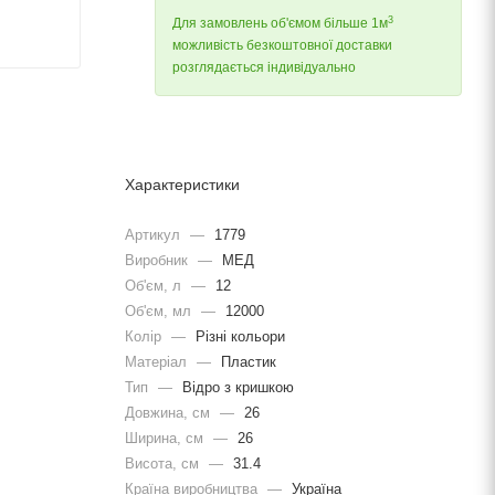
3
Для замовлень об'ємом більше 1м
можливість безкоштовної доставки
розглядається індивідуально
Характеристики
Артикул
—
1779
Виробник
—
МЕД
Об'єм, л
—
12
Об'єм, мл
—
12000
Колір
—
Різні кольори
Матеріал
—
Пластик
Тип
—
Відро з кришкою
Довжина, cм
—
26
Ширина, cм
—
26
Висота, см
—
31.4
Країна виробництва
—
Україна