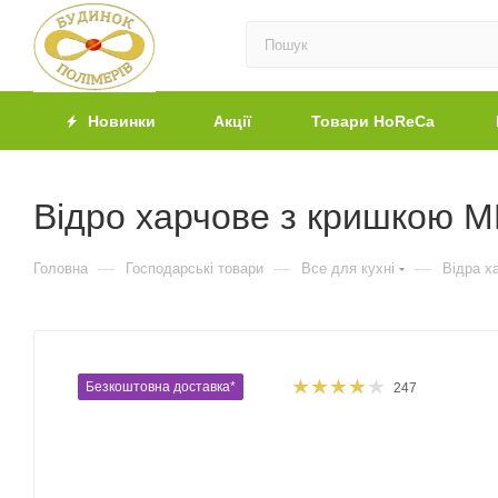
Новинки
Акції
Товари HoReCa
Відро харчове з кришкою М
—
—
—
Головна
Господарські товари
Все для кухні
Відра х
Безкоштовна доставка*
247