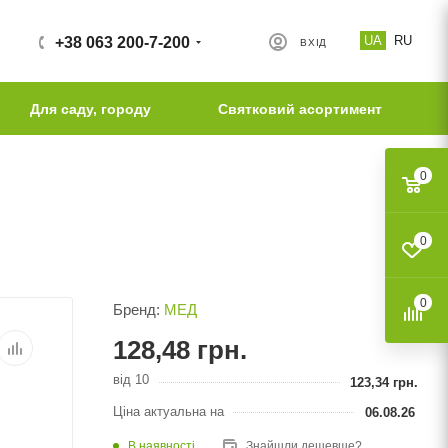
UA
RU
+38 063 200-7-200
ВХІД
Для саду, городу
Святковий асортимент
0
0
0
Бренд:
МЕД
128,48
грн.
від 10
123,34
грн.
Ціна актуальна на
06.08.26
В наявності
Знайшли дешевше?