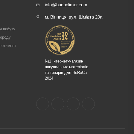
info@budpolimer.com
м. Вінниця, вул. Шмідта 20а
і
я побуту
городу
ортимент
№1 Інтернет-магазин
пакувальних матеріалів
та товарів для HoReCa
2024