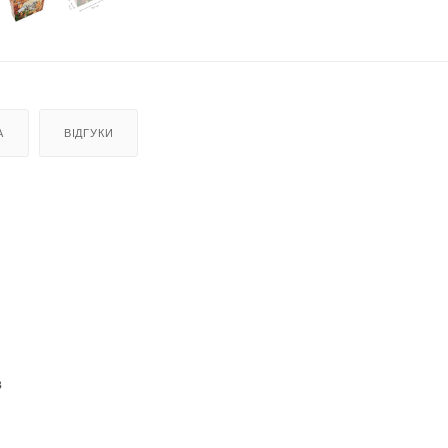
А
ВІДГУКИ
в