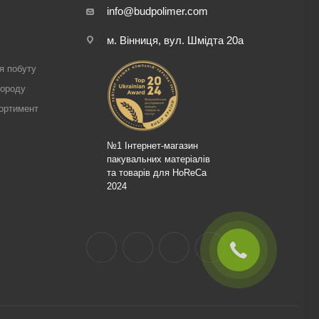
info@budpolimer.com
м. Вінниця, вул. Шмідта 20а
і
я побуту
городу
ортимент
№1 Інтернет-магазин
пакувальних матеріалів
та товарів для HoReCa
2024