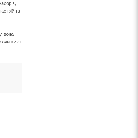
наборів,
астрій та
, вона
аючи вміст