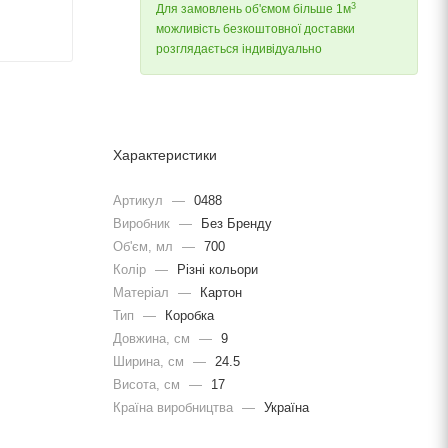
3
Для замовлень об'ємом більше 1м
можливість безкоштовної доставки
розглядається індивідуально
Характеристики
Артикул
—
0488
Виробник
—
Без Бренду
Об'єм, мл
—
700
Колір
—
Різні кольори
Матеріал
—
Картон
Тип
—
Коробка
Довжина, cм
—
9
Ширина, cм
—
24.5
Висота, см
—
17
Країна виробництва
—
Україна