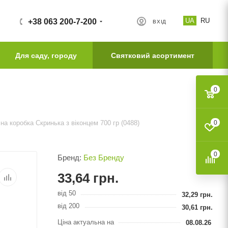
UA
RU
+38 063 200-7-200
ВХІД
Для саду, городу
Святковий асортимент
0
на коробка Скринька з віконцем 700 гр (0488)
0
0
Бренд:
Без Бренду
33,64
грн.
від 50
32,29
грн.
від 200
30,61
грн.
Ціна актуальна на
08.08.26