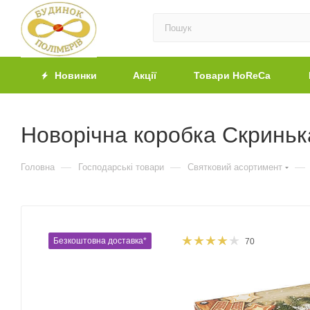
Новинки
Акції
Товари HoReCa
Новорічна коробка Скринька
—
—
—
Головна
Господарські товари
Святковий асортимент
Безкоштовна доставка*
70