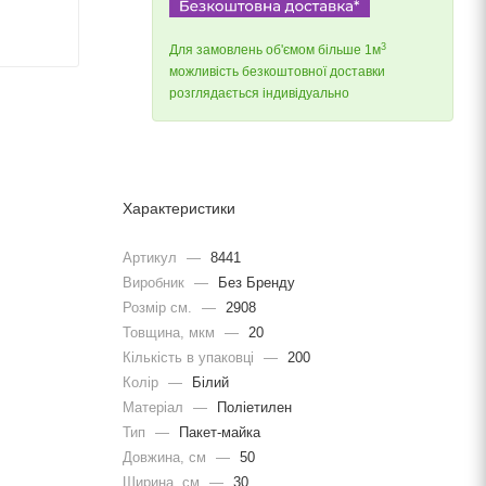
3
Для замовлень об'ємом більше 1м
можливість безкоштовної доставки
розглядається індивідуально
Характеристики
Артикул
—
8441
Виробник
—
Без Бренду
Розмір см.
—
2908
Товщина, мкм
—
20
Кількість в упаковці
—
200
Колір
—
Білий
Матеріал
—
Поліетилен
Тип
—
Пакет-майка
Довжина, cм
—
50
Ширина, cм
—
30