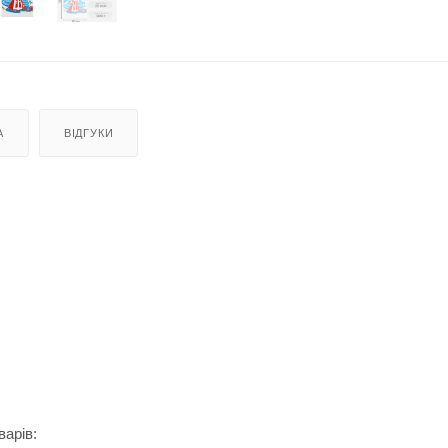
А
ВІДГУКИ
варів: