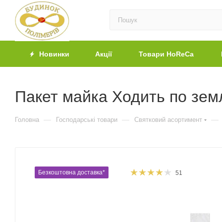
Новинки
Акції
Товари HoReCa
Пакет майка Ходить по зем
—
—
—
Головна
Господарські товари
Святковий асортимент
Безкоштовна доставка*
51