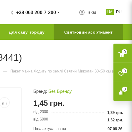
UA
RU
+38 063 200-7-200
ВХІД
Для саду, городу
Святковий асортимент
0
8441)
—
Пакет майка Ходить по землі Святий Миколай 30х50 см (8441)
0
0
Бренд:
Без Бренду
1,45
грн.
від 2000
1,39
грн.
від 6000
1,32
грн.
Ціна актуальна на
07.08.26