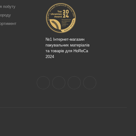
я побуту
городу
ортимент
№1 Інтернет-магазин
пакувальних матеріалів
та товарів для HoReCa
2024