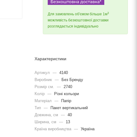
3
Для замовлень об'ємом більше 1м
можливість безкоштовної доставки
розглядається індивідуально
Характеристики
Артикул
—
4140
Виробник
—
Без Бренду
Розмір см.
—
2740
Колір
—
Різні кольори
Матеріал
—
Папір
Тип
—
Пакет вертикальний
Довжина, cм
—
40
Ширина, cм
—
13
Країна виробництва
—
Україна