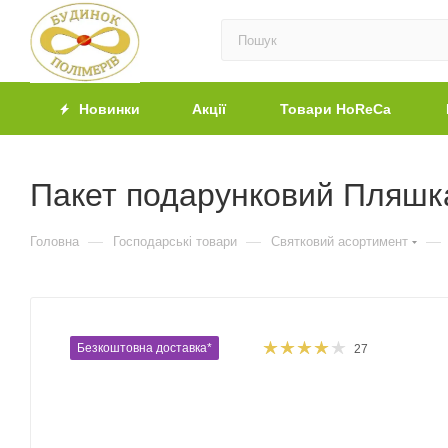
Новинки
Акції
Товари HoReCa
Пакет подарунковий Пляшка
—
—
—
Головна
Господарські товари
Святковий асортимент
Безкоштовна доставка*
27