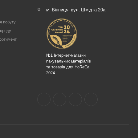
м. Вінниця, вул. Шмідта 20а
і
я побуту
городу
ортимент
№1 Інтернет-магазин
пакувальних матеріалів
та товарів для HoReCa
2024