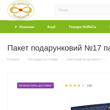
Новинки
Акції
Товари HoReCa
Пакет подарунковий №17 па
—
—
—
Головна
Господарські товари
Святковий асортимент
Безкоштовна доставка*
190