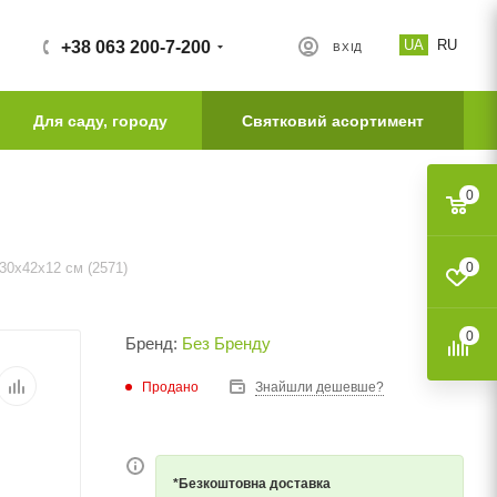
UA
RU
+38 063 200-7-200
ВХІД
Для саду, городу
Святковий асортимент
0
30х42х12 см (2571)
0
0
Бренд:
Без Бренду
Продано
Знайшли дешевше?
*Безкоштовна доставка