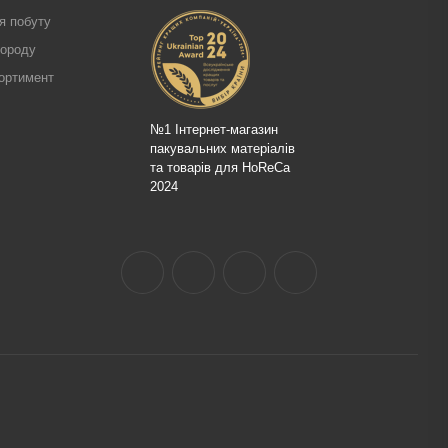
я побуту
городу
ортимент
№1 Інтернет-магазин
пакувальних матеріалів
та товарів для HoReCa
2024