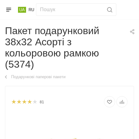
UA
RU
Пакет подарунковий
38х32 Асорті з
кольоровою рамкою
(5374)
Подарункові паперові пакети
81