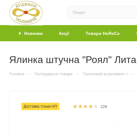
Новинки
Акції
Товари HoReCa
Ялинка штучна "Роял" Лита 
—
—
—
Головна
Господарські товари
Святковий асортимент
Доставка тільки НП
228