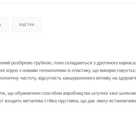
А
ВІДГУКИ
ений розбірною трубкою, гілки складаються з дротяного каркаса
ні згідно з новими технологіями із пластику, що використовуєтьс
кологічну чистоту, відсутність канцерогенного впливу на здоров'
істю, що обумовлено способом виробництва штучної хвої шляхом
ект входить металева стійка підставка, що дає змогу встановлюв