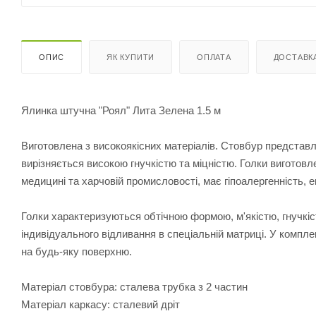
ОПИС
ЯК КУПИТИ
ОПЛАТА
ДОСТАВК
Ялинка штучна "Роял" Лита Зелена 1.5 м
Виготовлена з високоякісних матеріалів. Стовбур представл
вирізняється високою гнучкістю та міцністю. Голки виготовле
медицині та харчовій промисловості, має гіпоалергенність, е
Голки характеризуються обтічною формою, м'якістю, гнучк
індивідуального відливання в спеціальній матриці. У компл
на будь-яку поверхню.
Матеріал стовбура: сталева трубка з 2 частин
Матеріал каркасу: сталевий дріт