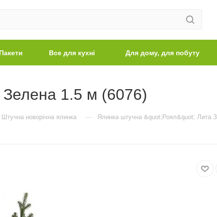
Пакети
Все для кухні
Для дому, для побуту
Зелена 1.5 м (6076)
—
Штучна новорічна ялинка
Ялинка штучна &quot;Роял&quot; Лита З