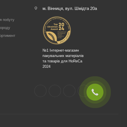
м. Вінниця, вул. Шмідта 20а
і
я побуту
городу
ортимент
№1 Інтернет-магазин
пакувальних матеріалів
та товарів для HoReCa
2024