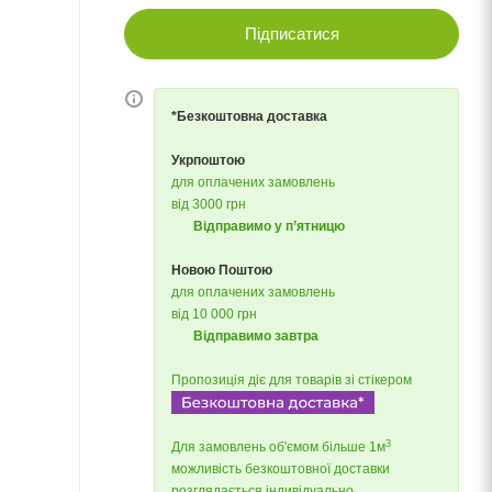
Підписатися
*Безкоштовна доставка
Укрпоштою
для оплачених замовлень
від 3000 грн
Відправимо у п’ятницю
Новою Поштою
для оплачених замовлень
від 10 000 грн
Відправимо завтра
Пропозиція діє для товарів зі стікером
3
Для замовлень об'ємом більше 1м
можливість безкоштовної доставки
розглядається індивідуально