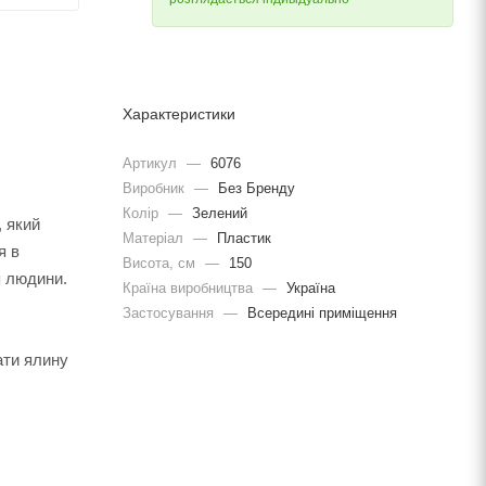
Характеристики
Артикул
—
6076
Виробник
—
Без Бренду
Колір
—
Зелений
, який
Матеріал
—
Пластик
я в
Висота, см
—
150
я людини.
Країна виробництва
—
Україна
Застосування
—
Всередині приміщення
ати ялину