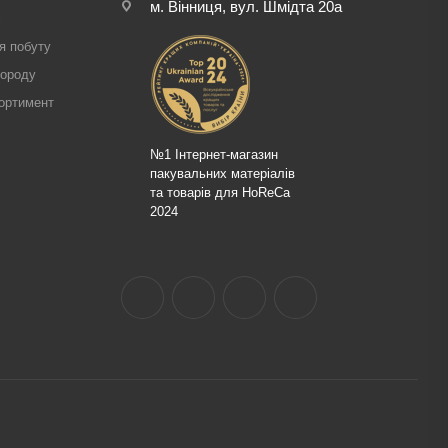
м. Вінниця, вул. Шмідта 20а
і
я побуту
городу
ортимент
№1 Інтернет-магазин
пакувальних матеріалів
та товарів для HoReCa
2024