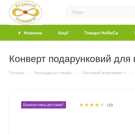
Новинки
Акції
Товари HoReCa
Конверт подарунковий для 
—
—
—
Головна
Господарські товари
Святковий асортимент
Безкоштовна доставка*
150