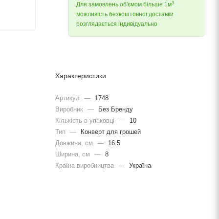
3
Для замовлень об'ємом більше 1м
можливість безкоштовної доставки
розглядається індивідуально
Характеристики
Артикул
—
1748
Виробник
—
Без Бренду
Кількість в упаковці
—
10
Тип
—
Конверт для грошей
Довжина, cм
—
16.5
Ширина, cм
—
8
Країна виробництва
—
Україна