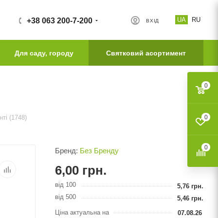
UA
RU
+38 063 200-7-200
ВХІД
Для саду, городу
Святковий асортимент
0
ті (1748)
0
0
Бренд:
Без Бренду
6,00
грн.
від 100
5,76
грн.
від 500
5,46
грн.
Ціна актуальна на
07.08.26