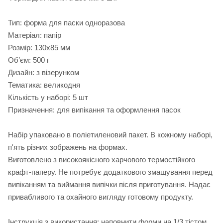
Тип: форма для паски одноразова
Матеріал: папір
Розмір: 130х85 мм
Об’єм: 500 г
Дизайн: з візерунком
Тематика: великодня
Кількість у наборі: 5 шт
Призначення: для випікання та оформлення пасок
Набір упаковано в поліетиленовий пакет. В кожному наборі,
п'ять різних зображень на формах.
Виготовлено з високоякісного харчового термостійкого
крафт-паперу. Не потребує додаткового змащування перед
випіканням та виймання випічки після приготування. Надає
привабливого та охайного вигляду готовому продукту.
Інструкція з використання: наповнити форми на 1/3 тістом