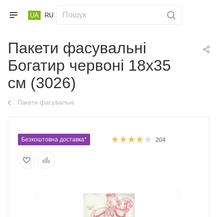
UA
RU
Пакети фасувальні
Богатир червоні 18х35
см (3026)
Пакети фасувальні
Безкоштовна доставка*
204