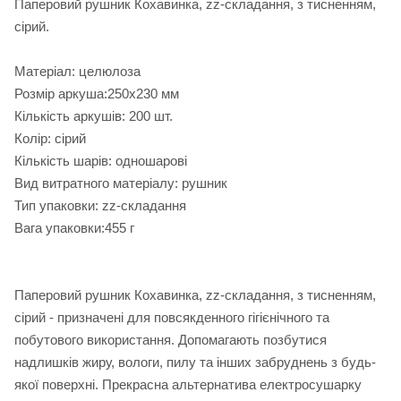
Паперовий рушник Кохавинка, zz-складання, з тисненням,
сірий.
Матеріал: целюлоза
Розмір аркуша:250х230 мм
Кількість аркушів: 200 шт.
Колір: сірий
Кількість шарів: одношарові
Вид витратного матеріалу: рушник
Тип упаковки: zz-складання
Вага упаковки:455 г
Паперовий рушник Кохавинка, zz-складання, з тисненням,
сірий - призначені для повсякденного гігієнічного та
побутового використання. Допомагають позбутися
надлишків жиру, вологи, пилу та інших забруднень з будь-
якої поверхні. Прекрасна альтернатива електросушарку