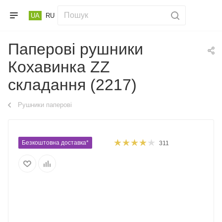
UA
RU
Паперові рушники
Кохавинка ZZ
складання (2217)
Рушники паперові
Безкоштовна доставка*
311