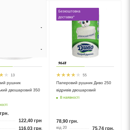
товна
Безкоштовна
а*
доставка*
13
55
вий рушник
Паперовий рушник Диво 250
ький двошаровий 350
відривів двошаровий
В наявності
ності
грн.
122,40
грн.
78,90
грн.
від 20
116,03
грн.
75,74
грн.