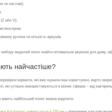
і чи листові);
;
(Z або V);
диспенсером;
овжину рулона чи кількість аркушів.
 вибору моделей легко знайти оптимальне рішення для дому, оф
ють найчастіше?
ревірені варіанти, які вже оцінили інші користувачі, варто зверн
і, які успішно використовуються в різних сферах – від кав’ярень
о мають найбільший попит можна виділити:
ики Альбатрос універсальні d 230 мм
– призначені для повсякден