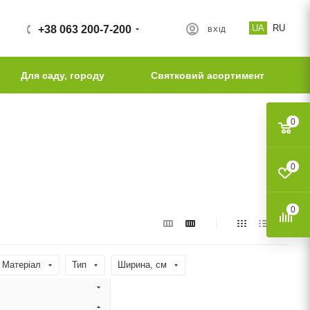
UA
RU
+38 063 200-7-200
ВХІД
Для саду, городу
Святковий асортимент
0
0
0
Матеріал
Тип
Ширина, cм