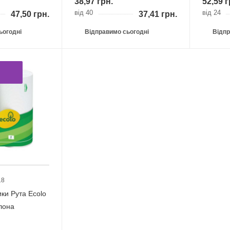
38,97
грн.
52,59
г
від 40
від 24
47,50
грн.
37,41
грн.
ьогодні
Відправимо сьогодні
Відпр
18
ки Рута Ecolo
лона