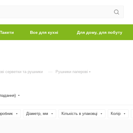
Пакети
Все для кухні
Для дому, для побуту
—
ві серветки та рушники
Рушники паперові
спадання)
иробник
Діаметр, мм
Кількість в упаковці
Колір
ництва