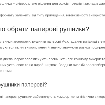
ушники – універсальне рішення для офісів, готелів і закладів ха
формату залежить від типу приміщення, інтенсивності використа
то обрати паперові рушники?
ильними аналогами, рушники паперові V-складання вигідніші в ек
лізуються після використання й значно знижують ризики поширенн
в диспансерах забезпечують гігієнічність при кожному використ
них установах та на виробництвах. Завдяки високій вологовбирн
неннями.
рушники паперові?
ні паперові рушники забезпечують комфортне та гігієнічне викори