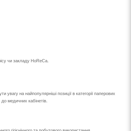
ісу чи закладу HoReCa.
ути увагу на найпопулярніші позиції в категорії паперових
 до медичних кабінетів.
ного гігієнічного та побутового використання.