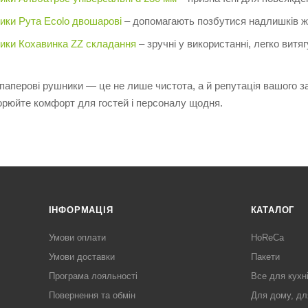
ики Рута Ecolo двошарові
– допомагають позбутися надлишків жи
ики Кохавинка ZZ складання
– зручні у використанні, легко вит
і паперові рушники — це не лише чистота, а й репутація вашого з
ворюйте комфорт для гостей і персоналу щодня.
ІНФОРМАЦІЯ
КАТАЛОГ
Умови оплати
HoReCa
Умови доставки
Пакети
Програма лояльності
Все для кухн
Повернення та обмін
Для дому, дл