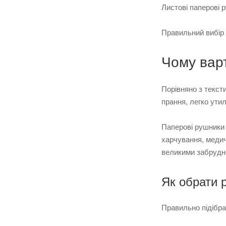
Листові паперові р
Правильний вибір 
Чому вар
Порівняно з текст
прання, легко ути
Паперові рушники 
харчування, медич
великими забруд
Як обрати 
Правильно підібра