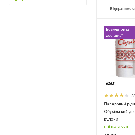
Відправимо с
Безкоштовна
доставка*
2
Паперовий руш
Обухівський дв
рулони
В наявності