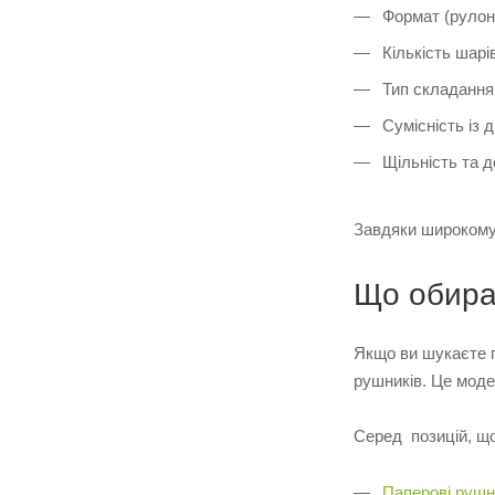
Формат (рулонн
Кількість шарів
Тип складання 
Сумісність із 
Щільність та д
Завдяки широкому
Що обира
Якщо ви шукаєте пе
рушників. Це модел
Серед позицій, щ
Паперові рушн