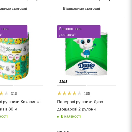
авимо сьогодні
Відправимо сьогодні
товна
Безкоштовна
а*
доставка*
310
105
і рушники Кохавинка
Паперові рушники Диво
ивів 80 м
двошарові 2 рулони
ності
В наявності