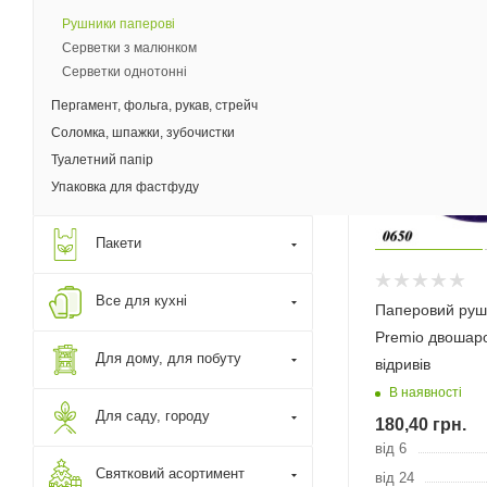
Рушники паперові
Безкоштовна
Серветки з малюнком
доставка*
Серветки однотонні
Пергамент, фольга, рукав, стрейч
Соломка, шпажки, зубочистки
Туалетний папір
Упаковка для фастфуду
Пакети
Все для кухні
Паперовий руш
Premio двошар
Для дому, для побуту
відривів
В наявності
Для саду, городу
180,40
грн.
від 6
Святковий асортимент
від 24