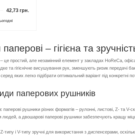
42,73
грн.
ьогодні
паперові – гігієна та зручніст
– це простий, але незамінний елемент у закладах HoReCa, офісах
ке та гігієнічне висушування рук, зменшують ризик передачі бак
, серед яких легко підібрати оптимальний варіант під конкретні п
види паперових рушників
 є паперові рушники різних форматів – рулонні, листові, Z- та V
м людей, а двошарові паперові рушники забезпечують кращу міцн
Z-типу і V-типу зручні для використання з диспенсерами, оскіл