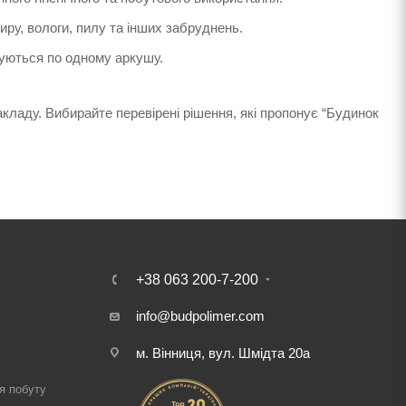
ру, вологи, пилу та інших забруднень.
ягуються по одному аркушу.
акладу. Вибирайте перевірені рішення, які пропонує “Будинок
+38 063 200-7-200
info@budpolimer.com
м. Вінниця, вул. Шмідта 20а
і
я побуту