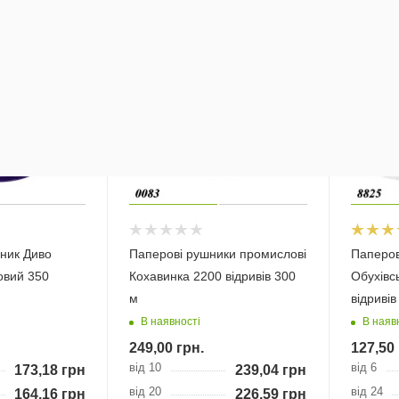
Безкош
доставк
ник Диво
Паперові рушники промислові
Паперо
овий 350
Кохавинка 2200 відривів 300
Обухівс
м
відривів
В наявності
В наяв
249,00
грн.
127,50
від 10
від 6
173,18
грн.
239,04
грн.
від 20
від 24
164,16
грн.
226,59
грн.