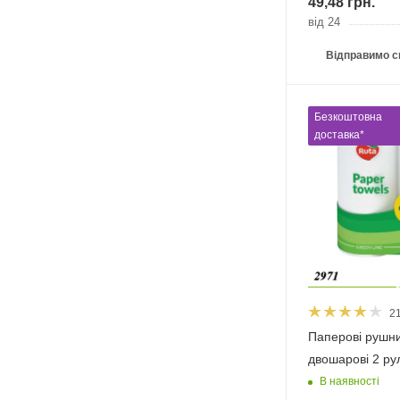
49,48
грн.
від 24
Відправимо с
Безкоштовна
доставка*
2
Паперові рушни
двошарові 2 ру
В наявності