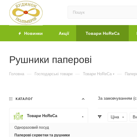
Новинки
Акції
Товари HoReCa
Рушники паперові
—
—
—
Головна
Господарські товари
Товари HoReCa
Паперо
За замовчуванням (
КАТАЛОГ
Товари HoReCa
Ціна
В
Одноразовий посуд
Країна вироб
Паперові серветки та рушники