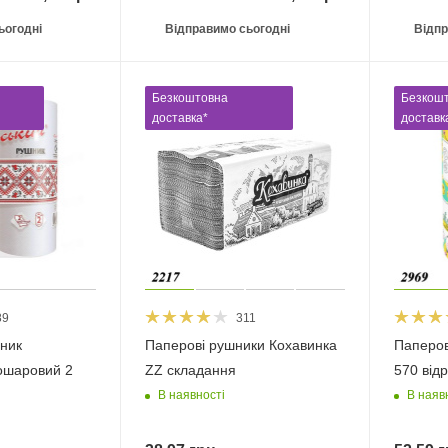
ьогодні
Відправимо сьогодні
Відпр
Безкоштовна
Безкош
доставка*
доставк
89
311
ник
Паперові рушники Кохавинка
Паперов
ошаровий 2
ZZ складання
570 відр
В наявності
В наяв