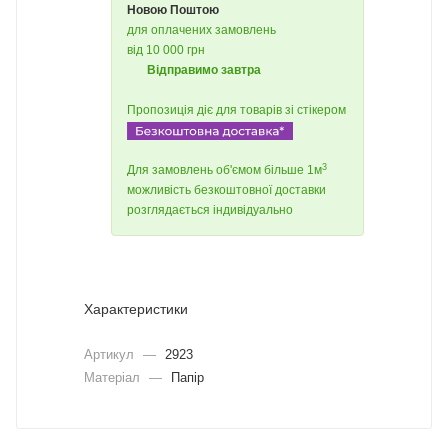
Новою Поштою
для оплачених замовлень
від 10 000 грн
Відправимо завтра
Пропозиція діє для товарів зі стікером
3
Для замовлень об'ємом більше 1м
можливість безкоштовної доставки
розглядається індивідуально
Характеристики
Артикул
—
2923
Матеріал
—
Папір