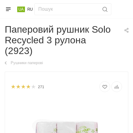
UA
RU
Паперовий рушник Solo
Recycled 3 рулона
(2923)
Рушники паперові
271