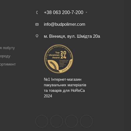
+38 063 200-7-200
info@budpolimer.com
м. Вінниця, вул. Шмідта 20а
і
я побуту
городу
ортимент
№1 Інтернет-магазин
пакувальних матеріалів
та товарів для HoReCa
2024