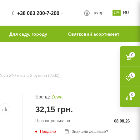
UA
RU
+38 063 200-7-200
ВХІД
Для саду, городу
Святковий асортимент
0
eva 240 листів 2 рулона (9532)
0
0
Бренд:
Zewa
32,15
грн.
Ціна актуальна на
08.08.26
Продано
Знайшли дешевше?