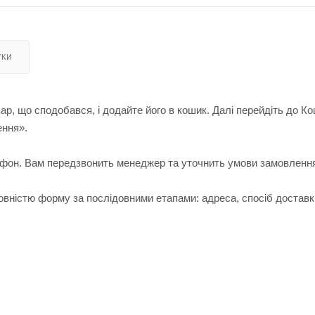
УКИ
ар, що сподобався, і додайте його в кошик. Далі перейдіть до К
ення».
лефон. Вам передзвонить менеджер та уточнить умови замовленн
вністю форму за послідовними етапами: адреса, спосіб доставк