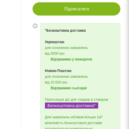
Підписатися
*Безкоштовна доставка
Укрпоштою
для оплачених замовлень
від 3000 грн
Відправимо у понеділок
Новою Поштою
для оплачених замовлень
від 10 000 грн
Відправимо сьогодні
Пропозиція діє для товарів зі стікером
3
Для замовлень об'ємом більше 1м
можливість безкоштовної доставки
розглядається індивідуально