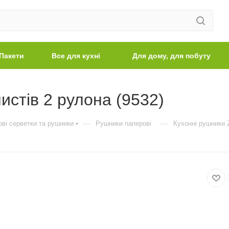
Пакети
Все для кухні
Для дому, для побуту
истів 2 рулона (9532)
—
—
ві серветки та рушники
Рушники паперові
Кухонні рушники Z