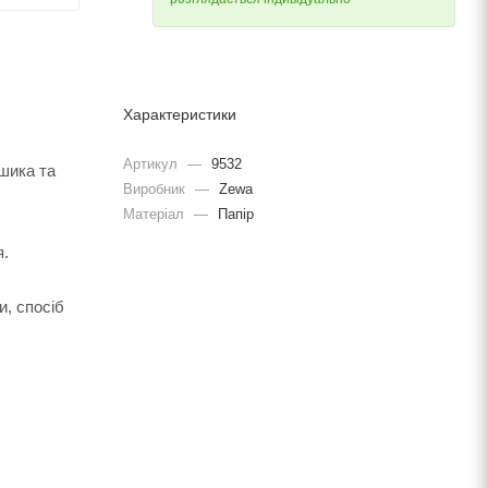
Характеристики
Артикул
—
9532
ошика та
Виробник
—
Zewa
Матеріал
—
Папір
я.
и, спосіб