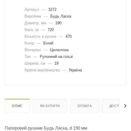
Артикул
—
3272
Виробник
—
Будь Ласка
Діаметр, мм
—
190
Вага, гр
—
720
Кількість в рулоні
—
470
Колір
—
Білий
Матеріал
—
Целюлоза
Тип
—
Рулонний на гільзі
Ширина, cм
—
19
Країна виробництва
—
Україна
ОПИС
ЯК КУПИТИ
ОПЛАТА
ДОСТАВКА
Паперовий рушник Будь Ласка, d 190 мм