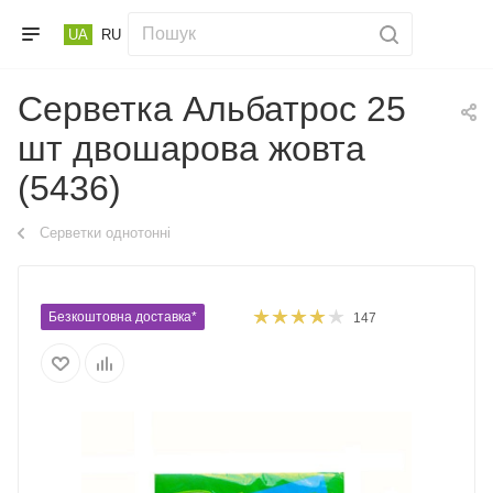
UA
RU
Серветка Альбатрос 25
шт двошарова жовта
(5436)
Серветки однотонні
Безкоштовна доставка*
147