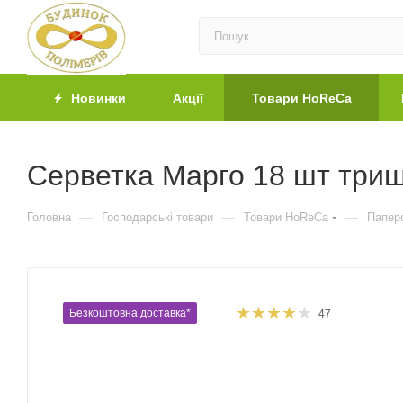
Новинки
Акції
Товари HoReCa
Серветка Марго 18 шт триш
—
—
—
Головна
Господарські товари
Товари HoReCa
Паперо
Безкоштовна доставка*
47