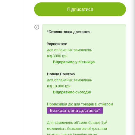
Підписатися
*Безкоштовна доставка
Укрпоштою
для оплачених замовлень
від 3000 грн
Відправимо у п’ятницю
Новою Поштою
для оплачених замовлень
від 10 000 грн
Відправимо сьогодні
Пропозиція діє для товарів зі стікером
3
Для замовлень об'ємом більше 1м
можливість безкоштовної доставки
розглядається індивідуально