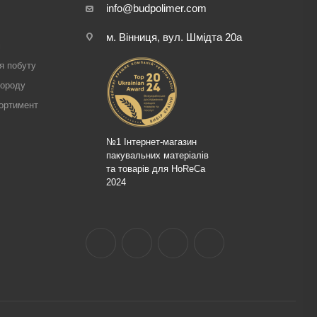
info@budpolimer.com
м. Вінниця, вул. Шмідта 20а
і
я побуту
городу
ортимент
№1 Інтернет-магазин
пакувальних матеріалів
та товарів для HoReCa
2024