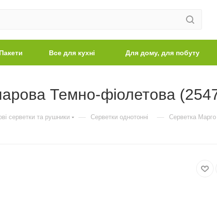
Пакети
Все для кухні
Для дому, для побуту
арова Темно-фіолетова (254
—
—
ві серветки та рушники
Серветки однотонні
Серветка Марго