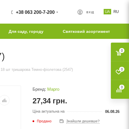
UA
RU
+38 063 200-7-200
ВХІД
Для саду, городу
Святковий асортимент
0
7)
 18 шт тришарова Темно-фіолетова (2547)
0
0
Бренд:
Марго
27,34
грн.
Ціна актуальна на
06.08.26
Продано
Знайшли дешевше?