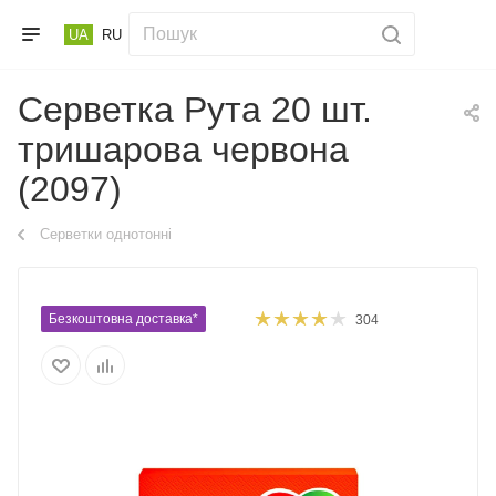
UA
RU
Серветка Рута 20 шт.
тришарова червона
(2097)
Серветки однотонні
Безкоштовна доставка*
304