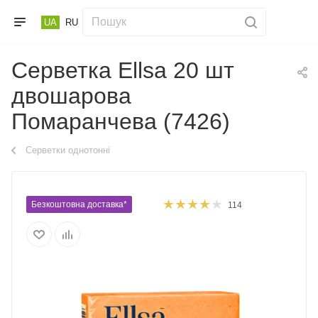
UA
RU
Серветка Ellsa 20 шт
двошарова
Помаранчева (7426)
Серветки однотонні
Безкоштовна доставка*
114