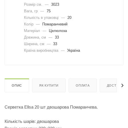
Розмір см.
—
3023
Вага, гр
—
75
Кількість в упаковці
—
20
Колір
—
Помаранчевий
Матеріал
—
Целюлоза
Довжина, cм
—
33
Ширина, cм
—
33
Країна виробництва
—
Україна
ОПИС
ЯК КУПИТИ
ОПЛАТА
ДОСТАВКА
Серветка Ellsa 20 шт двошарова Помаранчева.
Кількість шарів: двошарова