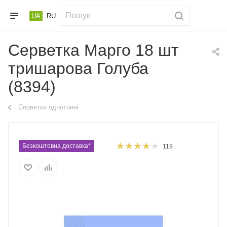
UA
RU
Серветка Марго 18 шт
тришарова Голуба
(8394)
Серветки однотонні
Безкоштовна доставка*
119