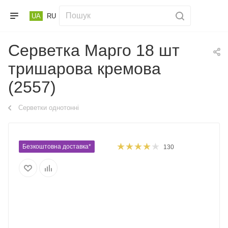
UA
RU
Серветка Марго 18 шт
тришарова кремова
(2557)
Серветки однотонні
Безкоштовна доставка*
130