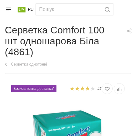
UA
RU
Серветка Comfort 100
шт одношарова Біла
(4861)
Серветки однотонні
Безкоштовна доставка*
47