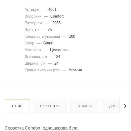
Артикул
—
4861
Виробник
—
Comfort
Розмір см.
—
2955
Вага, гр
—
75
Кількість в упаковці
—
100
Колір
—
Білий
Матеріал
—
Целюлоза
Довжина, cм
—
24
Ширина, cм
—
24
Країна виробництва
—
Україна
ОПИС
ЯК КУПИТИ
ОПЛАТА
ДОСТАВКА
Серветка Comfort, одношарова біла.