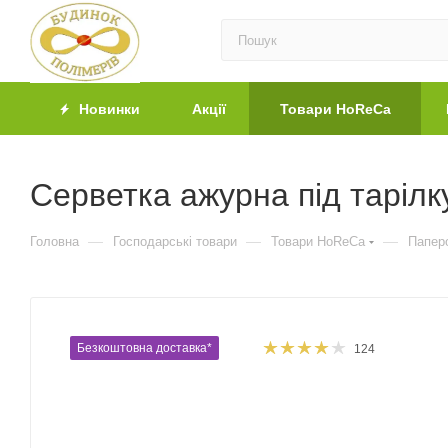
Новинки
Акції
Товари HoReCa
Серветка ажурна під тарілк
—
—
—
Головна
Господарські товари
Товари HoReCa
Паперо
Безкоштовна доставка*
124