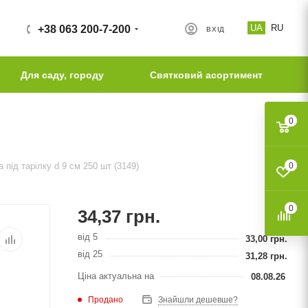
UA
RU
+38 063 200-7-200
ВХІД
Для саду, городу
Святковий асортимент
0
 під тарілку d 9 см 250 шт (3149)
0
0
34,37
грн.
від 5
33,00
грн.
від 25
31,28
грн.
Ціна актуальна на
08.08.26
Продано
Знайшли дешевше?