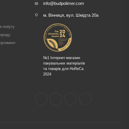
info@budpolimer.com
м. Вінниця, вул. Шмідта 20а
і
я побуту
городу
ортимент
№1 Інтернет-магазин
пакувальних матеріалів
та товарів для HoReCa
2024