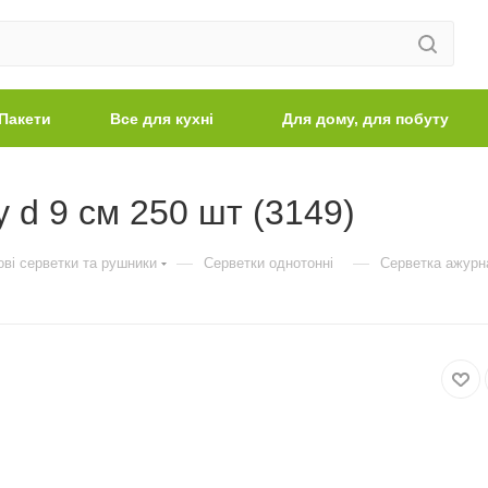
Пакети
Все для кухні
Для дому, для побуту
у d 9 см 250 шт (3149)
—
—
ві серветки та рушники
Серветки однотонні
Серветка ажурна