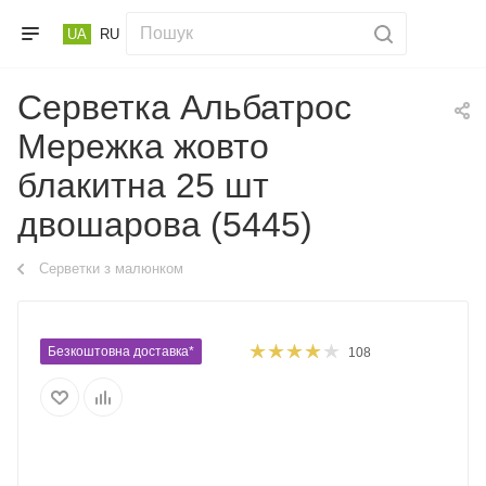
UA
RU
Серветка Альбатрос
Мережка жовто
блакитна 25 шт
двошарова (5445)
Серветки з малюнком
Безкоштовна доставка*
108