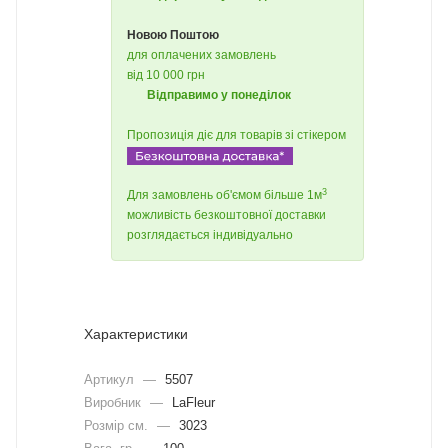
Новою Поштою
для оплачених замовлень
від 10 000 грн
Відправимо у понеділок
Пропозиція діє для товарів зі стікером
3
Для замовлень об'ємом більше 1м
можливість безкоштовної доставки
розглядається індивідуально
Характеристики
Артикул
—
5507
Виробник
—
LaFleur
Розмір см.
—
3023