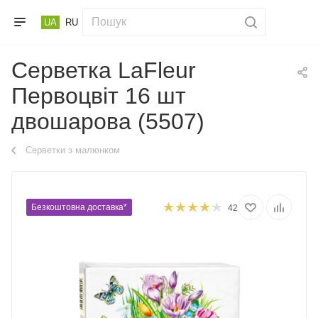
UA
RU
Серветка LaFleur
Первоцвіт 16 шт
двошарова (5507)
Серветки з малюнком
Безкоштовна доставка*
42