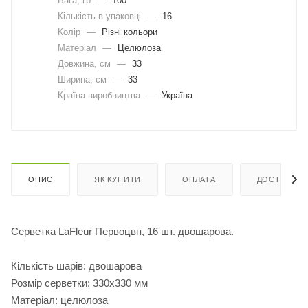
Вага, гр
—
100
Кількість в упаковці
—
16
Колір
—
Різні кольори
Матеріал
—
Целюлоза
Довжина, cм
—
33
Ширина, cм
—
33
Країна виробництва
—
Україна
ОПИС
ЯК КУПИТИ
ОПЛАТА
ДОСТАВКА
Серветка LaFleur Первоцвіт, 16 шт. двошарова.
Кількість шарів: двошарова
Розмір серветки: 330х330 мм
Матеріал: целюлоза