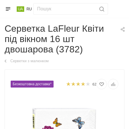
UA
RU
Серветка LaFleur Квіти
під вікном 16 шт
двошарова (3782)
Серветки з малюнком
Безкоштовна доставка*
62