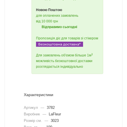
Новою Поштою
для оплачених замовлень
від 10 000 грн
Відправимо сьогодні
Пропозиція діє для товарів зі стікером
3
Для замовлень об'ємом більше 1м
можливість безкоштовної доставки
розглядається індивідуально
Характеристики
Артикул
—
3782
Виробник
—
LaFleur
Розмір см.
—
3023