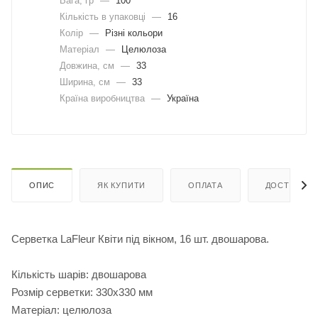
Вага, гр
—
100
Кількість в упаковці
—
16
Колір
—
Різні кольори
Матеріал
—
Целюлоза
Довжина, cм
—
33
Ширина, cм
—
33
Країна виробництва
—
Україна
ОПИС
ЯК КУПИТИ
ОПЛАТА
ДОСТАВКА
Серветка LaFleur Квіти під вікном, 16 шт. двошарова.
Кількість шарів: двошарова
Розмір серветки: 330х330 мм
Матеріал: целюлоза