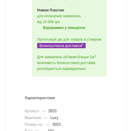
Новою Поштою
для оплачених замовлень
від 10 000 грн
Відправимо у понеділок
Пропозиція діє для товарів зі стікером
3
Для замовлень об'ємом більше 1м
можливість безкоштовної доставки
розглядається індивідуально
Характеристики
Артикул
—
2820
Виробник
—
Luxy
Розмір см.
—
3023