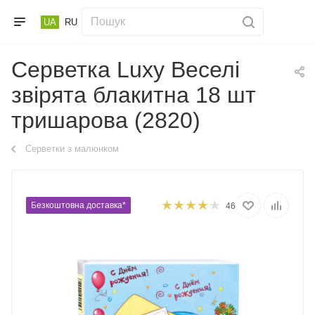
UA
RU
Серветка Luxy Веселі
звірята блакитна 18 шт
тришарова (2820)
Серветки з малюнком
Безкоштовна доставка*
46