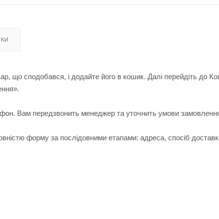
УКИ
ар, що сподобався, і додайте його в кошик. Далі перейдіть до К
ення».
лефон. Вам передзвонить менеджер та уточнить умови замовленн
вністю форму за послідовними етапами: адреса, спосіб доставк