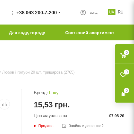
UA
RU
+38 063 200-7-200
ВХІД
Для саду, городу
Святковий асортимент
0
 Любов і голуби 20 шт. тришарова (2765)
0
0
Бренд:
Luxy
15,53
грн.
Ціна актуальна на
07.08.26
Продано
Знайшли дешевше?