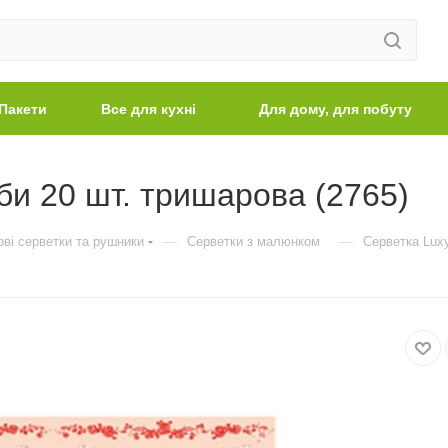
Пакети
Все для кухні
Для дому, для побуту
би 20 шт. тришарова (2765)
—
—
ві серветки та рушники
Серветки з малюнком
Серветка Luxy