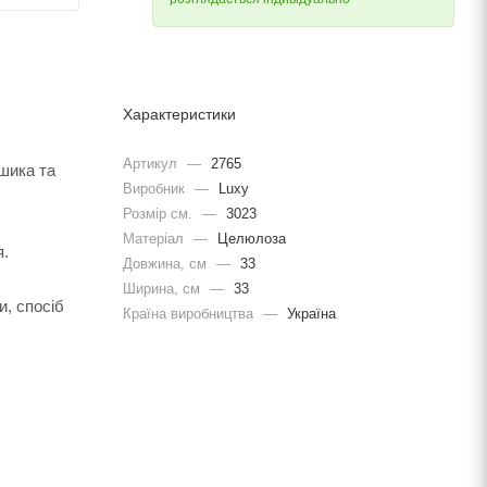
Характеристики
Артикул
—
2765
ошика та
Виробник
—
Luxy
Розмір см.
—
3023
Матеріал
—
Целюлоза
я.
Довжина, cм
—
33
Ширина, cм
—
33
и, спосіб
Країна виробництва
—
Україна