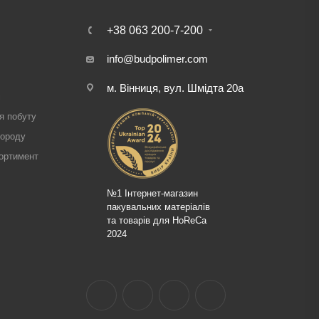
+38 063 200-7-200
info@budpolimer.com
м. Вінниця, вул. Шмідта 20а
і
я побуту
городу
ортимент
№1 Інтернет-магазин
пакувальних матеріалів
та товарів для HoReCa
2024