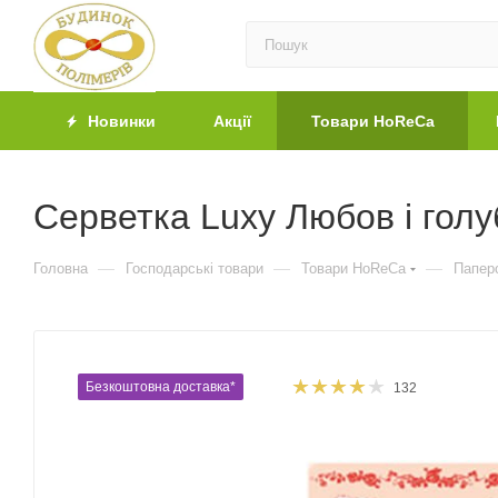
Новинки
Акції
Товари HoReCa
Серветка Luxy Любов і голу
—
—
—
Головна
Господарські товари
Товари HoReCa
Паперо
Безкоштовна доставка*
132