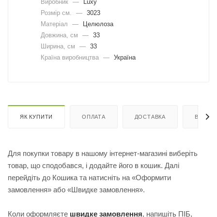
Виробник
—
Luxy
Розмір см.
—
3023
Матеріал
—
Целюлоза
Довжина, cм
—
33
Ширина, cм
—
33
Країна виробництва
—
Україна
ЯК КУПИТИ
ОПЛАТА
ДОСТАВКА
ВІДГУК
Для покупки товару в нашому інтернет-магазині виберіть
товар, що сподобався, і додайте його в кошик. Далі
перейдіть до Кошика та натисніть на «Оформити
замовлення» або «Швидке замовлення».
Коли оформляєте
швидке замовлення
, напишіть ПІБ,