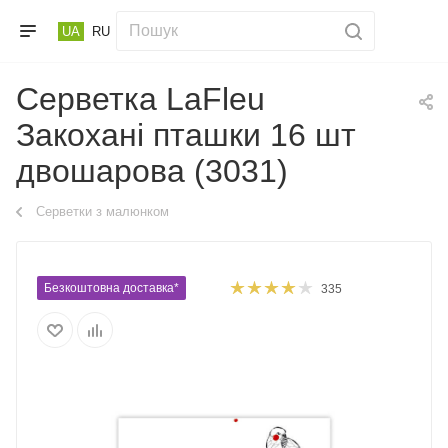
UA
RU
Серветка LaFleu
Закохані пташки 16 шт
двошарова (3031)
Серветки з малюнком
Безкоштовна доставка*
335