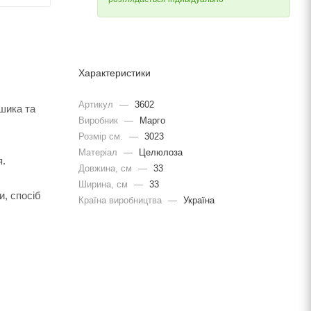
Характеристики
Артикул
—
3602
ошика та
Виробник
—
Марго
Розмір см.
—
3023
Матеріал
—
Целюлоза
я.
Довжина, cм
—
33
Ширина, cм
—
33
и, спосіб
Країна виробництва
—
Україна