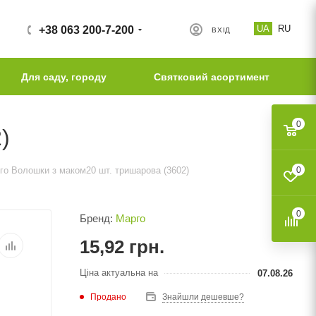
UA
RU
+38 063 200-7-200
ВХІД
Для саду, городу
Святковий асортимент
0
)
го Волошки з маком20 шт. тришарова (3602)
0
0
Бренд:
Марго
15,92
грн.
Ціна актуальна на
07.08.26
Продано
Знайшли дешевше?