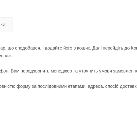
УКИ
ар, що сподобався, і додайте його в кошик. Далі перейдіть до К
ення».
лефон. Вам передзвонить менеджер та уточнить умови замовленн
вністю форму за послідовними етапами: адреса, спосіб доставк