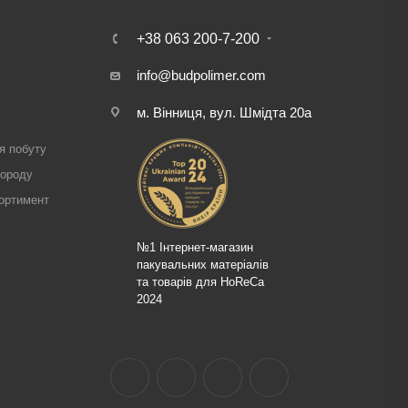
+38 063 200-7-200
info@budpolimer.com
м. Вінниця, вул. Шмідта 20а
і
я побуту
городу
ортимент
№1 Інтернет-магазин
пакувальних матеріалів
та товарів для HoReCa
2024