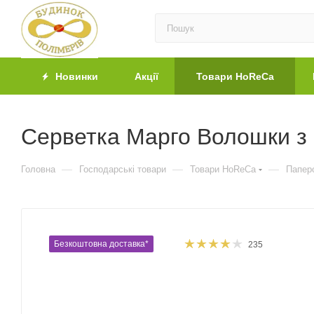
Новинки
Акції
Товари HoReCa
Серветка Марго Волошки з 
—
—
—
Головна
Господарські товари
Товари HoReCa
Паперо
Безкоштовна доставка*
235