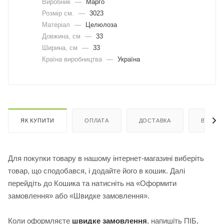
Виробник
—
Марго
Розмір см.
—
3023
Матеріал
—
Целюлоза
Довжина, cм
—
33
Ширина, cм
—
33
Країна виробництва
—
Україна
ЯК КУПИТИ
ОПЛАТА
ДОСТАВКА
ВІДГУК
Для покупки товару в нашому інтернет-магазині виберіть
товар, що сподобався, і додайте його в кошик. Далі
перейдіть до Кошика та натисніть на «Оформити
замовлення» або «Швидке замовлення».
Коли оформляєте
швидке замовлення
, напишіть ПІБ,