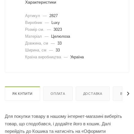
Характеристики
Артикул
—
2827
Виробник
—
Luxy
Розмір см.
—
3023
Матеріал
—
Целюлоза
Довжина, cм
—
33
Ширина, cм
—
33
Країна виробництва
—
Україна
ЯК КУПИТИ
ОПЛАТА
ДОСТАВКА
ВІДГУК
Для покупки товару в нашому інтернет-магазині виберіть
товар, що сподобався, і додайте його в кошик. Далі
перейдіть до Кошика та натисніть на «Оформити