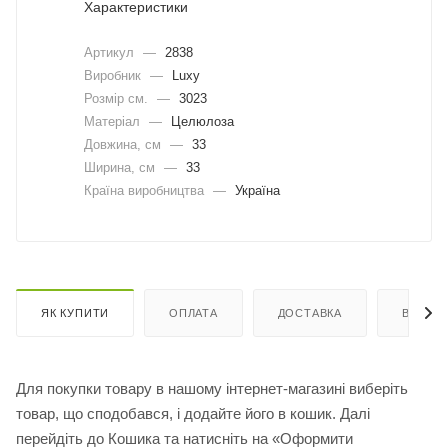
Характеристики
Артикул
—
2838
Виробник
—
Luxy
Розмір см.
—
3023
Матеріал
—
Целюлоза
Довжина, cм
—
33
Ширина, cм
—
33
Країна виробництва
—
Україна
ЯК КУПИТИ
ОПЛАТА
ДОСТАВКА
ВІДГУК
Для покупки товару в нашому інтернет-магазині виберіть
товар, що сподобався, і додайте його в кошик. Далі
перейдіть до Кошика та натисніть на «Оформити