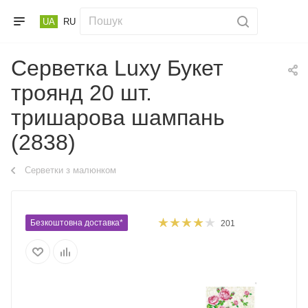
UA
RU
Серветка Luxy Букет
троянд 20 шт.
тришарова шампань
(2838)
Серветки з малюнком
Безкоштовна доставка*
201