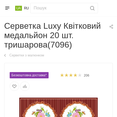
UA
RU
Серветка Luxy Квітковий
медальйон 20 шт.
тришарова(7096)
Серветки з малюнком
Безкоштовна доставка*
206