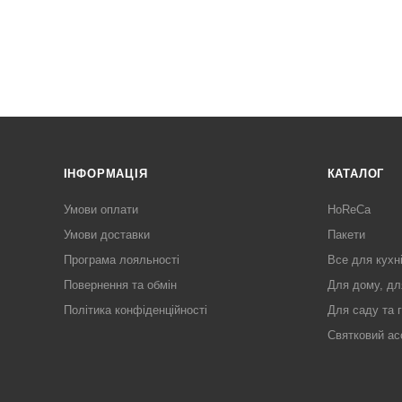
ІНФОРМАЦІЯ
КАТАЛОГ
Умови оплати
HoReCa
Умови доставки
Пакети
Програма лояльності
Все для кухн
Повернення та обмін
Для дому, дл
Політика конфіденційності
Для саду та 
Святковий ас