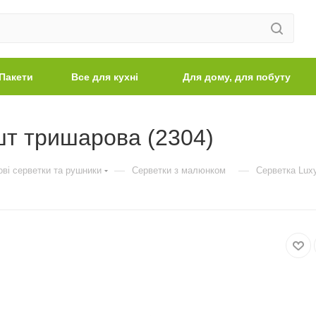
Пакети
Все для кухні
Для дому, для побуту
шт тришарова (2304)
—
—
ві серветки та рушники
Серветки з малюнком
Серветка Lux