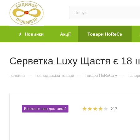
Новинки
Акції
Товари HoReCa
Серветка Luxy Щастя є 18 
—
—
—
Головна
Господарські товари
Товари HoReCa
Паперо
Безкоштовна доставка*
217