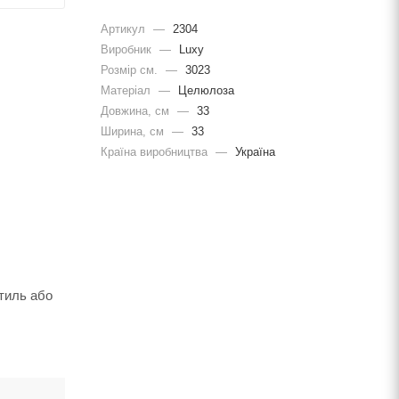
Артикул
—
2304
Виробник
—
Luxy
Розмір см.
—
3023
Матеріал
—
Целюлоза
Довжина, cм
—
33
Ширина, cм
—
33
Країна виробництва
—
Україна
тиль або