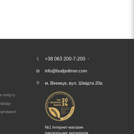
+38 063 200-7-200
info@budpolimer.com
м. Вінниця, вул. Шмідта 20а
і
я побуту
городу
ортимент
№1 Інтернет-магазин
пакувальних матеріалів