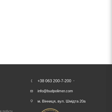
+38 063 200-7-200
info@budpolimer.com
м. Вінниця, вул. Шмідта 20а
і
я побуту