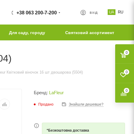
UA
RU
+38 063 200-7-200
ВХІД
Для саду, городу
Святковий асортимент
0
04)
eur Квітковий віночок 16 шт двошарова (5504)
0
0
Бренд:
LaFleur
Продано
Знайшли дешевше?
*Безкоштовна доставка