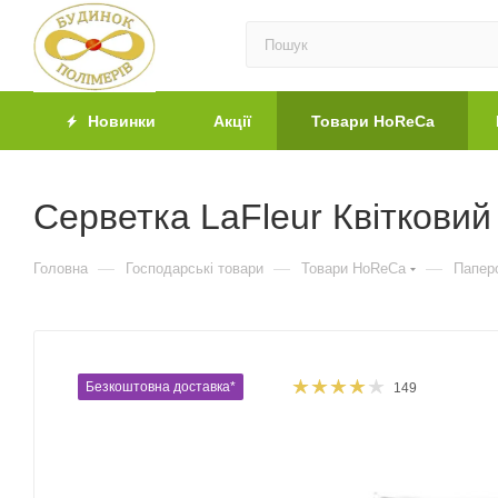
Новинки
Акції
Товари HoReCa
Серветка LaFleur Квітковий
—
—
—
Головна
Господарські товари
Товари HoReCa
Паперо
Безкоштовна доставка*
149