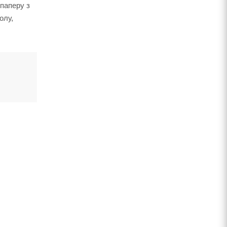
 паперу з
олу,