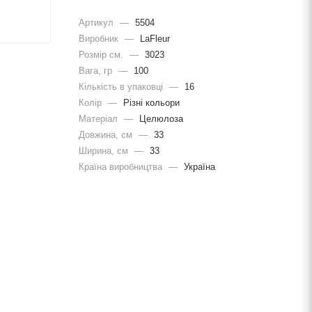
Артикул
—
5504
Виробник
—
LaFleur
Розмір см.
—
3023
Вага, гр
—
100
Кількість в упаковці
—
16
Колір
—
Різні кольори
Матеріал
—
Целюлоза
Довжина, cм
—
33
Ширина, cм
—
33
Країна виробництва
—
Україна