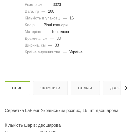
Розмір см.
—
3023
Вага, гр
—
100
Кількість в упаковці
—
16
Колір
—
Різні кольори
Матеріал
—
Целюлоза
Довжина, cм
—
33
Ширина, cм
—
33
Країна виробництва
—
Україна
ОПИС
ЯК КУПИТИ
ОПЛАТА
ДОСТАВКА
Серветка LaFleur Український розпис, 16 шт. двошарова.
Кількість шарів: двошарова