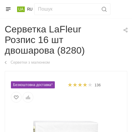
UA
RU
Серветка LaFleur
Розпис 16 шт
двошарова (8280)
Серветки з малюнком
Безкоштовна доставка*
136