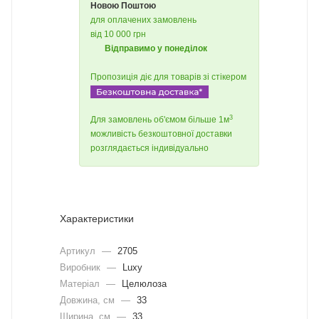
Новою Поштою
для оплачених замовлень
від 10 000 грн
Відправимо у понеділок
Пропозиція діє для товарів зі стікером
3
Для замовлень об'ємом більше 1м
можливість безкоштовної доставки
розглядається індивідуально
Характеристики
Артикул
—
2705
Виробник
—
Luxy
Матеріал
—
Целюлоза
Довжина, cм
—
33
Ширина, cм
—
33