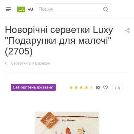
UA
RU
Новорічні серветки Luxy
"Подарунки для малечі"
(2705)
Серветки з малюнком
Безкоштовна доставка*
92