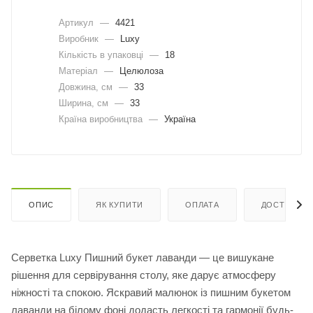
Артикул
—
4421
Виробник
—
Luxy
Кількість в упаковці
—
18
Матеріал
—
Целюлоза
Довжина, cм
—
33
Ширина, cм
—
33
Країна виробництва
—
Україна
ОПИС
ЯК КУПИТИ
ОПЛАТА
ДОСТАВКА
Серветка Luxy Пишний букет лаванди — це вишукане
рішення для сервірування столу, яке дарує атмосферу
ніжності та спокою. Яскравий малюнок із пишним букетом
лаванди на білому фоні додасть легкості та гармонії будь-