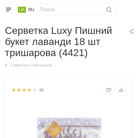
UA
RU
Серветка Luxy Пишний
букет лаванди 18 шт
тришарова (4421)
Серветки з малюнком
55