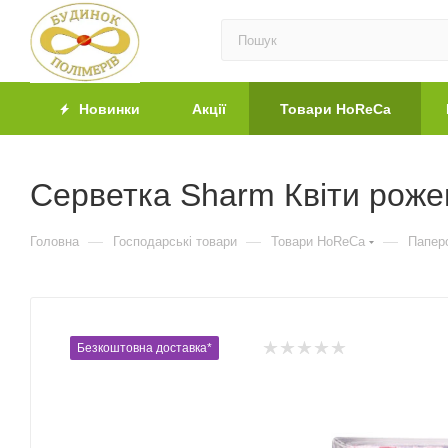
Новинки
Акції
Товари HoReCa
Серветка Sharm Квіти роже
—
—
—
Головна
Господарські товари
Товари HoReCa
Паперо
Безкоштовна доставка*