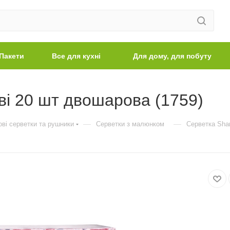
Пакети
Все для кухні
Для дому, для побуту
ві 20 шт двошарова (1759)
—
—
ві серветки та рушники
Серветки з малюнком
Серветка Shar