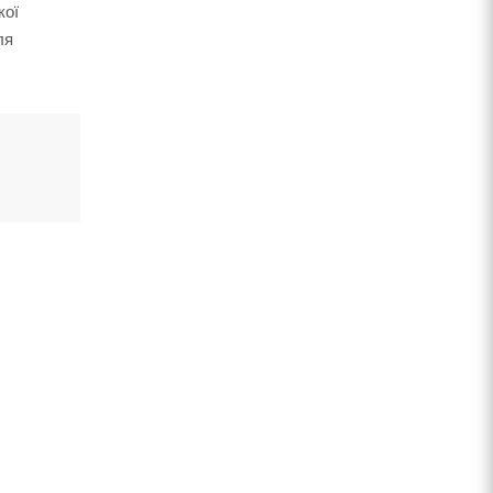
кої
ля