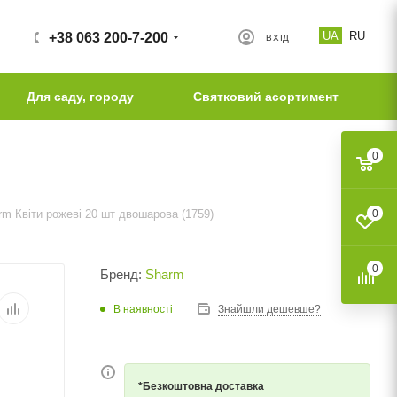
UA
RU
+38 063 200-7-200
ВХІД
Для саду, городу
Святковий асортимент
0
m Квіти рожеві 20 шт двошарова (1759)
0
0
Бренд:
Sharm
В наявності
Знайшли дешевше?
*Безкоштовна доставка